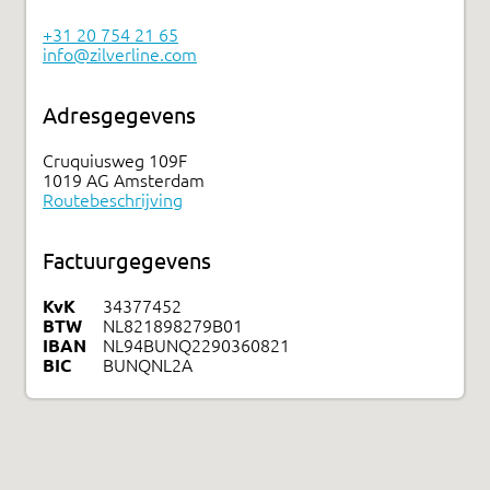
+31 20 754 21 65
info@zilverline.com
Adresgegevens
Cruquiusweg 109F
1019 AG Amsterdam
Routebeschrijving
Factuurgegevens
KvK
34377452
BTW
NL821898279B01
IBAN
NL94BUNQ2290360821
BIC
BUNQNL2A