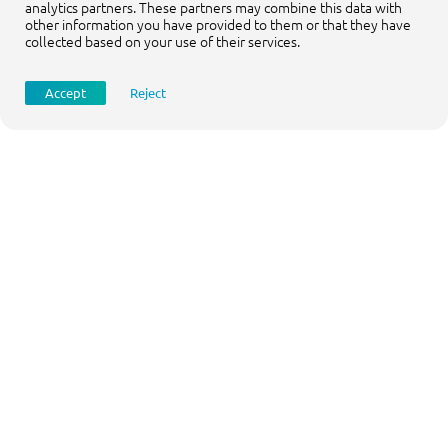
analytics partners. These partners may combine this data with
other information you have provided to them or that they have
collected based on your use of their services.
Accept
Reject
“Jullie passie en liefde voor dit vakgebied
is zeer aanstekelijk. De sporen die jullie
achterlaten zijn blijvend; niet alleen voor
organisaties of projecten, maar iedere
professional afzonderlijk. Ik zie mensen
letterlijk opbloeien en soms voor het eerst
in hun leven trots zijn en met een enorm
plezier naar werk komen. En dat is waar
het om draait!”
Viktor Grgic
Enterprise Architect Havenbedrijf Rotterdam