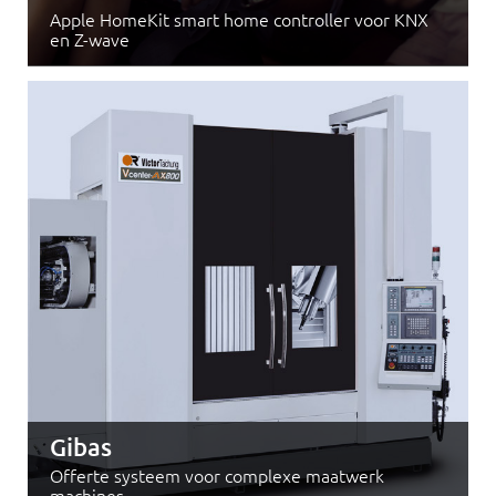
Apple HomeKit smart home controller voor KNX
en Z-wave
Gibas
Offerte systeem voor complexe maatwerk
machines