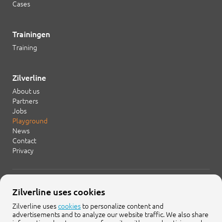
Cases
Trainingen
Training
Zilverline
About us
Partners
Jobs
Playground
News
Contact
Privacy
+31 20 754 21 65
Zilverline uses cookies
info@zilverline.com
Zilverline uses
cookies
to personalize content and
advertisements and to analyze our website traffic. We also share
Cruquiusweg 109-F