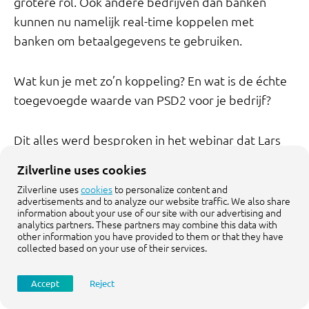
grotere rol. Ook andere bedrijven dan banken
kunnen nu namelijk real-time koppelen met
banken om betaalgegevens te gebruiken.
Wat kun je met zo’n koppeling? En wat is de échte
toegevoegde waarde van PSD2 voor je bedrijf?
Dit alles werd besproken in het webinar dat Lars
Vonk van Zilverline en Bas van Marissing van open
Zilverline uses cookies
banking-aanbieder Yolt. Kijk het webinar terug via
Zilverline uses
cookies
to personalize content and
onze site als je benieuwd bent naar de
advertisements and to analyze our website traffic. We also share
information about your use of our site with our advertising and
mogelijkheden van PSD2 voor jouw bedrijf!
analytics partners. These partners may combine this data with
other information you have provided to them or that they have
collected based on your use of their services.
We delen een paar belangrijke learnings met je: -
Dankzij de drie verschillende diensten van PSD2 is
Accept
Reject
het o.a. mogelijk om transactie- en saldo-informatie