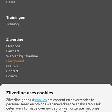
Cases
Trainingen
Training
Zilverline
Over ons
Partners
Werken bij Zilverline
Playground
Nieuws
Contact
Privacy
Zilverline uses cookies
+31 20 754 21 65
info@zilverline.com
Zilverline gebruikt
cookies
om content en advertenties te
personaliseren en om ons websiteverkeer te analyseren. Ook
delen we informatie over uw gebruik van onze site met onze
Cruquiusweg 109-F