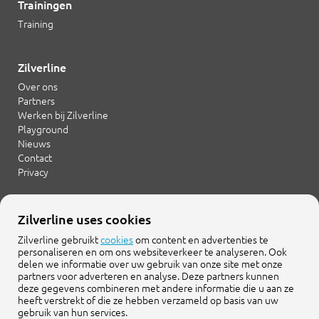
Trainingen
Training
Zilverline
Over ons
Partners
Werken bij Zilverline
Playground
Nieuws
Contact
Privacy
Zilverline uses cookies
+31 20 754 21 65
info@zilverline.com
Zilverline gebruikt
cookies
om content en advertenties te
personaliseren en om ons websiteverkeer te analyseren. Ook
delen we informatie over uw gebruik van onze site met onze
Cruquiusweg 109-F
partners voor adverteren en analyse. Deze partners kunnen
1019 AG Amsterdam
deze gegevens combineren met andere informatie die u aan ze
heeft verstrekt of die ze hebben verzameld op basis van uw
gebruik van hun services.