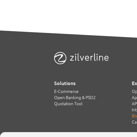
Solutions
Ex
E-Commerce
Op
Open Banking & PSD2
Ap
Quotation Tool
AP
In
Bl
Ca