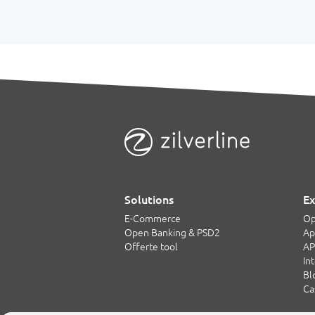
Solutions
Ex
E-Commerce
Op
Open Banking & PSD2
Ap
Offerte tool
AP
In
Bl
Ca