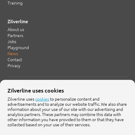
Training
Zilverline
About us
Partners
Jobs
Playground
News
Contact
Privacy
+31 20 754 21 65
Zilverline uses cookies
info@zilverline.com
Zilverline uses
cookies
to personalize content and
advertisements and to analyze our website traffic. We also share
Cruquiusweg 109-F
information about your use of our site with our advertising and
1019 AG Amsterdam
analytics partners. These partners may combine this data with
other information you have provided to them or that they have
collected based on your use of their services.