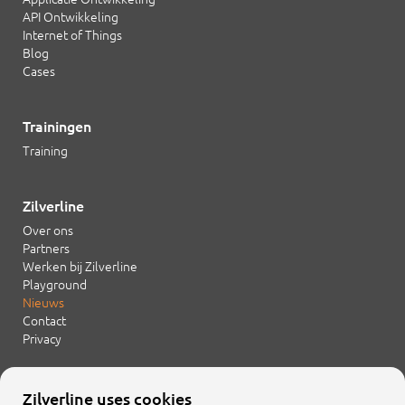
API Ontwikkeling
Internet of Things
Blog
Cases
Trainingen
Training
Zilverline
Over ons
Partners
Werken bij Zilverline
Playground
Nieuws
Contact
Privacy
Zilverline uses cookies
+31 20 754 21 65