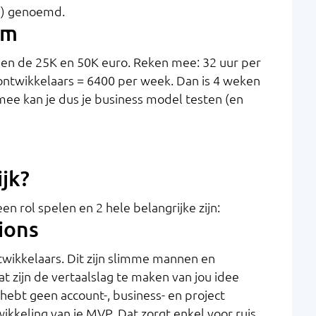
P) genoemd.
om
sen de 25K en 50K euro. Reken mee: 32 uur per
ontwikkelaars = 6400 per week. Dan is 4 weken
ee kan je dus je business model testen (en
ijk?
een rol spelen en 2 hele belangrijke zijn:
ions
wikkelaars. Dit zijn slimme mannen en
t zijn de vertaalslag te maken van jou idee
ebt geen account-, business- en project
kkeling van je MVP. Dat zorgt enkel voor ruis,