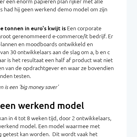
r een enorm papieren plan rijker met alle
aas had hij geen werkend demo model om zijn
e tonnen in euro's kwijt is
Een corporate
 groot gerenommeerd e-commerce/it bedrijf. Er
 plannen en moodboards ontwikkeld en
 van 30 ontwikkelaars aan de slag om a, b en c
ar is het resultaat een half af product wat niet
en van de opdrachtgever en waar ze bovendien
onden testen.
 is een 'big money saver'
n een werkend model
an in 4 tot 8 weken tijd, door 2 ontwikkelaars,
 werkend model. Een model waarmee met
g getest kan worden. Dit wordt vaak het