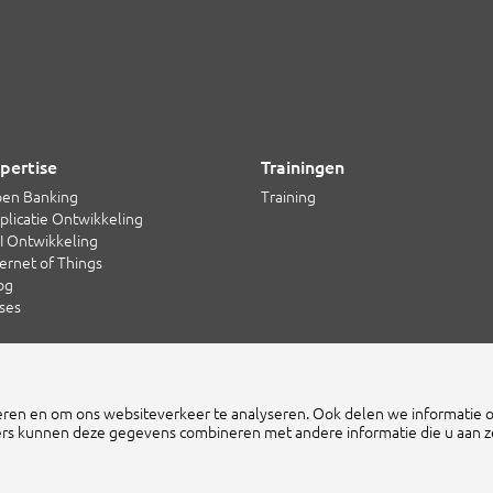
pertise
Trainingen
en Banking
Training
plicatie Ontwikkeling
I Ontwikkeling
ternet of Things
og
ses
1 20 754 21 65
Cruquiusweg 109-F
eren en om ons websiteverkeer te analyseren. Ook delen we informatie 
fo@zilverline.com
1019 AG Amsterdam
ers kunnen deze gegevens combineren met andere informatie die u aan ze