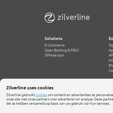
Solutions
Ex
E-Commerce
Op
Open Banking & PSD2
Ap
Offerte tool
AP
In
Bl
Ca
Zilverline uses cookies
+3
Zilverline gebruikt
cookies
om content en advertenties te personalis
in
onze site met onze partners voor adverteren en analyse. Deze partn
die ze hebben verzameld op basis van uw gebruik van hun services.