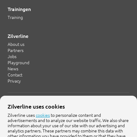
Trainingen
Training
Zilverline
About us
Partners
Jobs
Playground
News
Contact
Privacy
+31 20 754 21 65
Zilverline uses cookies
info@zilverline.com
Zilverline uses
cookies
to personalize content and
advertisements and to analyze our website traffic. We also share
Cruquiusweg 109-F
information about your use of our site with our advertising and
1019 AG Amsterdam
analytics partners. These partners may combine this data with
other information you have provided to them or that they have