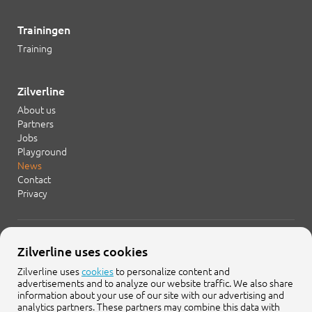
Trainingen
Training
Zilverline
About us
Partners
Jobs
Playground
News
Contact
Privacy
+31 20 754 21 65
Zilverline uses cookies
info@zilverline.com
Zilverline uses
cookies
to personalize content and
advertisements and to analyze our website traffic. We also share
Cruquiusweg 109-F
information about your use of our site with our advertising and
1019 AG Amsterdam
analytics partners. These partners may combine this data with