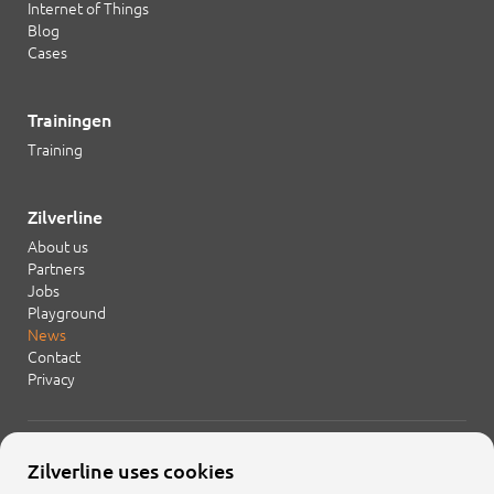
Internet of Things
Blog
Cases
Trainingen
Training
Zilverline
About us
Partners
Jobs
Playground
News
Contact
Privacy
+31 20 754 21 65
Zilverline uses cookies
info@zilverline.com