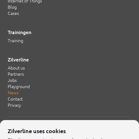
Internet of Things
Blog
Cases
Trainingen
Training
Zilverline
About us
Partners
Jobs
Playground
News
Contact
Privacy
+31 20 754 21 65
Zilverline uses cookies
info@zilverline.com