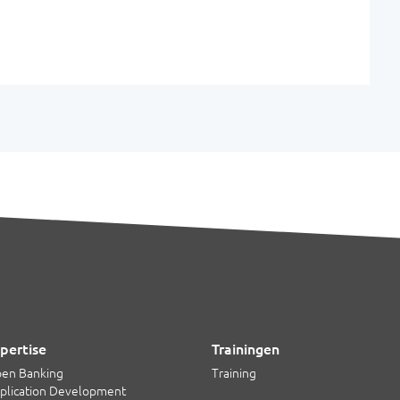
pertise
Trainingen
en Banking
Training
plication Development