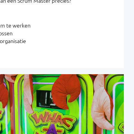
 van een Scrum Master precies?
um te werken
lossen
organisatie