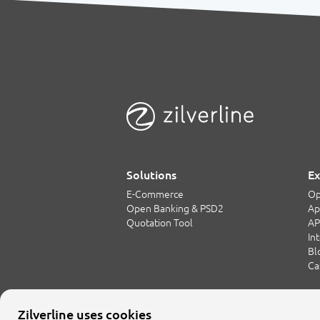
Solutions
Ex
E-Commerce
Op
Open Banking & PSD2
Ap
Quotation Tool
AP
In
Bl
Ca
Zilverline uses cookies