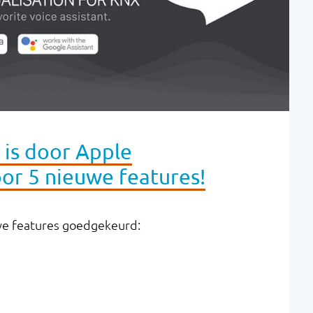
 is door Apple
oor 5 nieuwe features!
e features goedgekeurd: